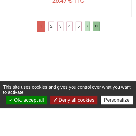
29,47 € TTC
1
2
3
4
5
>
>>
This site uses cookies and gives you control over what you want
to activate
OK, accept all
Deny all cookies
Personalize
CGV
Mentions légales
Cookies