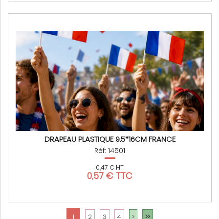
DRAPEAU PLASTIQUE 9.5*16CM FRANCE
Réf: 14501
0,47 € HT
0,57 € TTC
1
2
3
4
>
>>