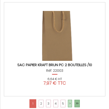
SAC PAPIER KRAFT BRUN PC 2 BOUTEILLES /10
Réf: 22003
6,64 € HT
7,97 € TTC
1
2
3
4
5
>
>>