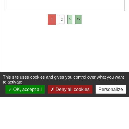
1
2
>
>>
This site uses cookies and gives you control over what you want
to activate
OK, accept all
Deny all cookies
Personalize
CGV
Mentions légales
Cookies
Réalisation Trade&Art