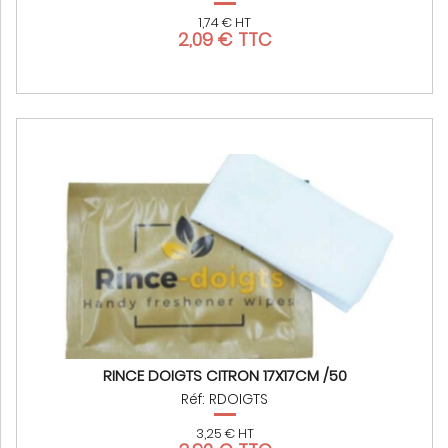
1,74 € HT
2,09 € TTC
RINCE DOIGTS CITRON 17X17CM /50
Réf: RDOIGTS
3,25 € HT