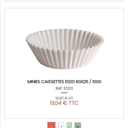
MINIES CAISSETTES E1201 60X25 / 1000
Réf: E1201
10,87 € HT
13,04 € TTC
1
2
>
>>