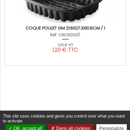
COQUE POULET GM 21.6X27.3X10.8CM / 1
Réf: CNC6003/1
1,00 € HT
1,20 € TTC
This site uses cookies and gives you control over what you want
to activate
OK, accept all
Deny all cookies
Personalize