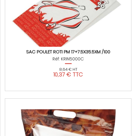
SAC POULET ROTI PM 17+7.5X35.5XM /100
Réf: KRIN5000C
8,64 € HT
10,37 € TTC