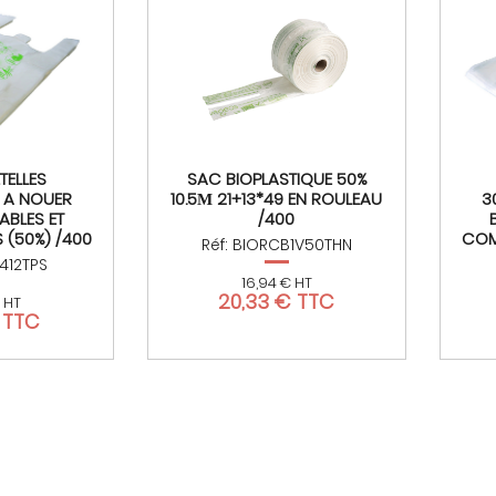
TELLES
SAC BIOPLASTIQUE 50%
 A NOUER
10.5Μ 21+13*49 EN ROULEAU
3
BLES ET
/400
(50%) /400
COM
Réf: BIORCB1V50THN
2412TPS
16,94 € HT
20,33 € TTC
 HT
€ TTC