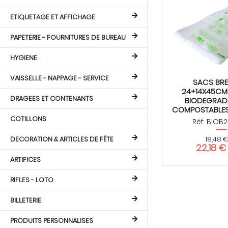
ETIQUETAGE ET AFFICHAGE
PAPETERIE - FOURNITURES DE BUREAU
HYGIENE
VAISSELLE - NAPPAGE - SERVICE
SACS BRE
24+14X45CM
DRAGEES ET CONTENANTS
BIODEGRADA
COMPOSTABLES 
COTILLONS
Réf: BIOB
DECORATION & ARTICLES DE FÊTE
18,48 €
22,18 
ARTIFICES
RIFLES - LOTO
BILLETERIE
PRODUITS PERSONNALISES