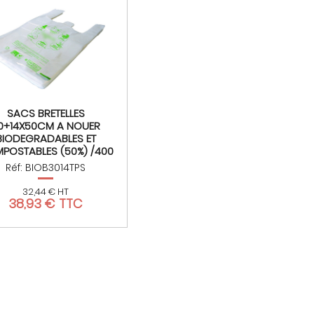
SACS BRETELLES
0+14X50CM A NOUER
BIODEGRADABLES ET
POSTABLES (50%) /400
Réf: BIOB3014TPS
32,44 € HT
38,93 € TTC