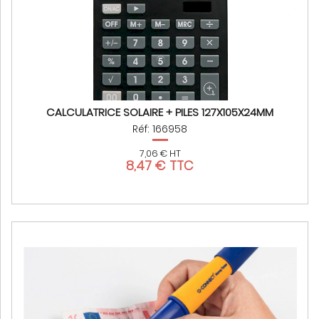
CALCULATRICE SOLAIRE + PILES 127X105X24MM
Réf: 166958
7,06 € HT
8,47 € TTC