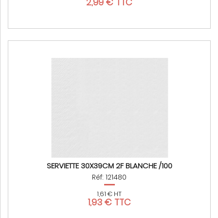
2,99 € TTC
SERVIETTE 30X39CM 2F BLANCHE /100
Réf: 121480
1,61 € HT
1,93 € TTC