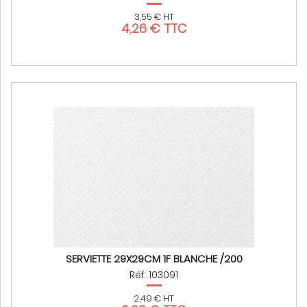
3,55 € HT
4,26 € TTC
SERVIETTE 29X29CM 1F BLANCHE /200
Réf: 103091
2,49 € HT