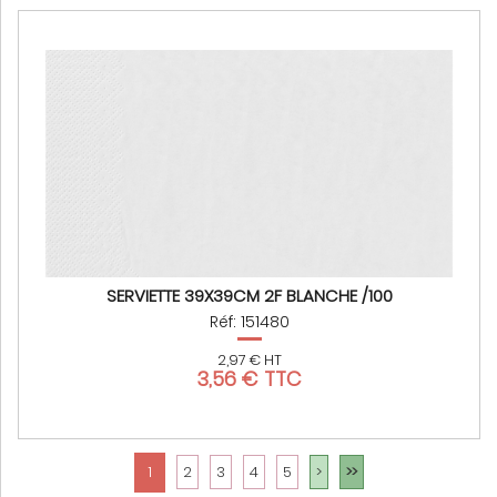
SERVIETTE 39X39CM 2F BLANCHE /100
Réf: 151480
2,97 € HT
3,56 € TTC
1
2
3
4
5
>
>>