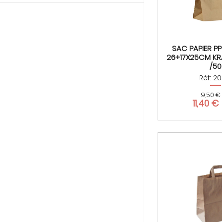
SAC PAPIER PP
26+17X25CM KR
/50
Réf: 20
9,50 €
11,40 €