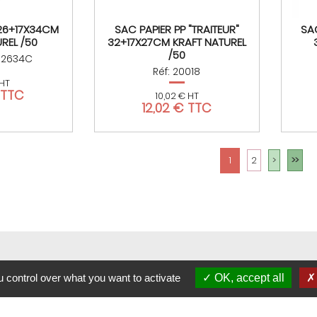
 26+17X34CM
SAC PAPIER PP "TRAITEUR"
SAC
REL /50
32+17X27CM KRAFT NATUREL
/50
R2634C
Réf: 20018
 HT
 TTC
10,02 € HT
12,02 € TTC
1
2
>
>>
 control over what you want to activate
OK, accept all