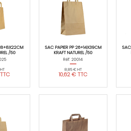
 18+8X22CM
SAC PAPIER PP 26+14X39CM
SAC
REL /50
KRAFT NATUREL /50
0025
Réf: 20014
 HT
8,85 € HT
 TTC
10,62 € TTC