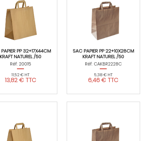
 PAPIER PP 32+17X44CM
SAC PAPIER PP 22+10X28CM
KRAFT NATUREL /50
KRAFT NATUREL /50
Réf: 20015
Réf: CAKBR2228C
11,52 € HT
5,38 € HT
13,82 € TTC
6,46 € TTC