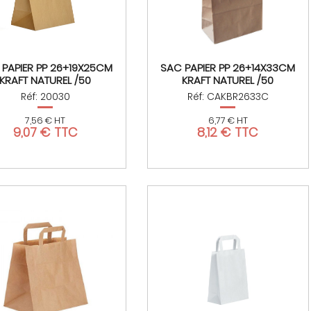
 PAPIER PP 26+19X25CM
SAC PAPIER PP 26+14X33CM
KRAFT NATUREL /50
KRAFT NATUREL /50
Réf: 20030
Réf: CAKBR2633C
7,56 € HT
6,77 € HT
9,07 € TTC
8,12 € TTC