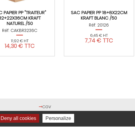
 PAPIER PP "TRAITEUR"
SAC PAPIER PP 18+8X22CM
32+22X36CM KRAFT
KRAFT BLANC /50
NATUREL /50
Réf: 20126
Réf: CAKBR3236C
6,45 € HT
7,74 € TTC
11,92 € HT
14,30 € TTC
CGV
Mentions légales
Deny all cookies
Personalize
Cookies
Réalisation Trade&Art