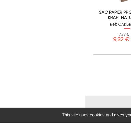
SAC PAPIER PP
KRAFT NATU
Réf: CAKB
7,77 €
9,32 €
This site uses cookies and gives you