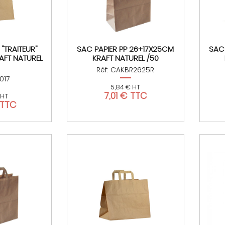
 "TRAITEUR"
SAC PAPIER PP 26+17X25CM
SAC
AFT NATUREL
KRAFT NATUREL /50
Réf: CAKBR2625R
017
5,84 € HT
7,01 € TTC
 HT
 TTC